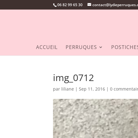
06 82 99 65 30
contact@lydieperruques
ACCUEIL
PERRUQUES
POSTICHE
img_0712
par
liliane
|
Sep 11, 2016
|
0 commentai