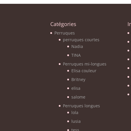
Catégories
I
Perruques
perruques courtes
Nadia
TINA
Perruques mi-longues
Elisa couleur
Britney
elisa
salome
Perruques longues
lola
lusia
tess