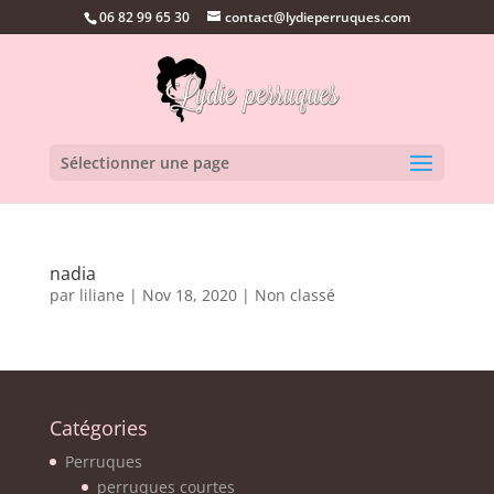
06 82 99 65 30
contact@lydieperruques.com
Sélectionner une page
nadia
par
liliane
|
Nov 18, 2020
|
Non classé
Catégories
Perruques
perruques courtes