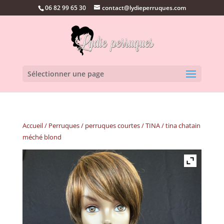
06 82 99 65 30
contact@lydieperruques.com
Sélectionner une page
Accueil
/
Perruques
/
perruques courtes
/
TINA
/ tina chatain
méché blond