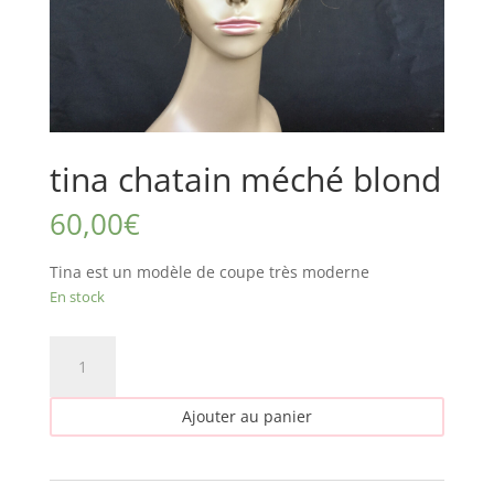
tina chatain méché blond
60,00
€
Tina est un modèle de coupe très moderne
En stock
quantité
de
tina
Ajouter au panier
chatain
méché
blond