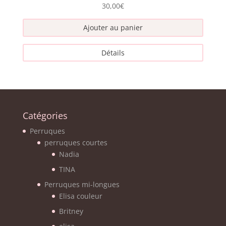
30,00
€
Ajouter au panier
Détails
Catégories
Perruques
perruques courtes
Nadia
TINA
Perruques mi-longues
Elisa couleur
Britney