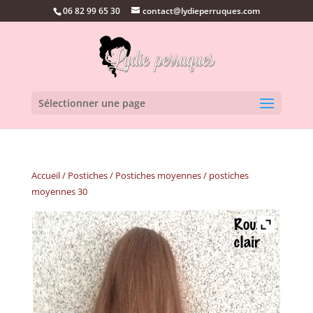
06 82 99 65 30
contact@lydieperruques.com
Sélectionner une page
Accueil
/
Postiches
/
Postiches moyennes
/ postiches
moyennes 30