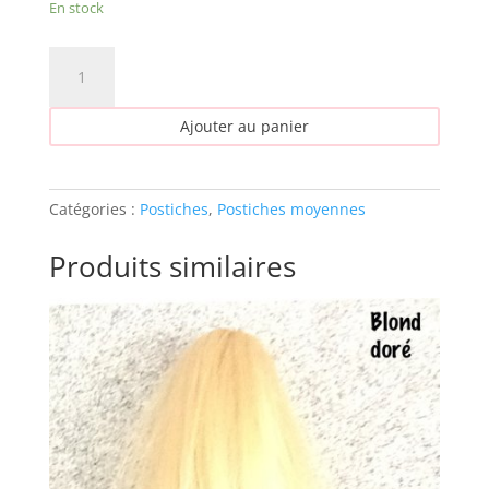
En stock
quantité
de
postiches
Ajouter au panier
moyennes
30
Catégories :
Postiches
,
Postiches moyennes
Produits similaires